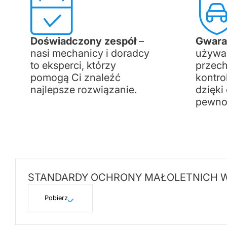
Doświadczony zespół
–
Gwaran
nasi mechanicy i doradcy
używa
to eksperci, którzy
przec
pomogą Ci znaleźć
kontro
najlepsze rozwiązanie.
dzięk
pewnoś
STANDARDY OCHRONY MAŁOLETNICH W 
Pobierz