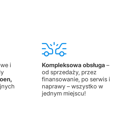
?
we i
Kompleksowa obsługa
–
dy
od sprzedaży, przez
roen,
finansowanie, po serwis i
jnych
naprawy – wszystko w
jednym miejscu!