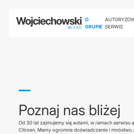
O
AUTORYZO
GRUPIE
SERWIS
CITROEN
FIAT
JEEP
OPEL
PEUGEOT
Poznaj nas bliżej
Od 30 lat zajmujemy się autami, w ramach serwisu
Citroen. Mamy ogromne doświadczenie i mnóstwo