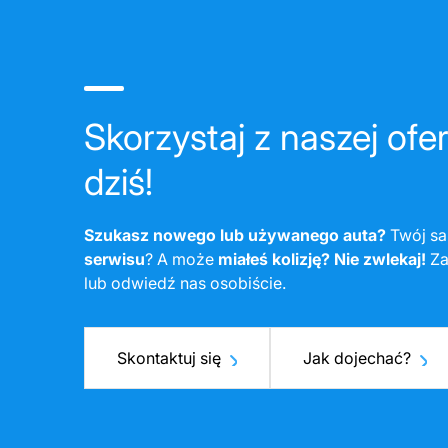
Skorzystaj z naszej ofer
dziś!
Szukasz nowego lub używanego auta?
Twój s
serwisu
? A może
miałeś kolizję?
Nie zwlekaj!
Za
lub odwiedź nas osobiście.
Skontaktuj się
Jak dojechać?