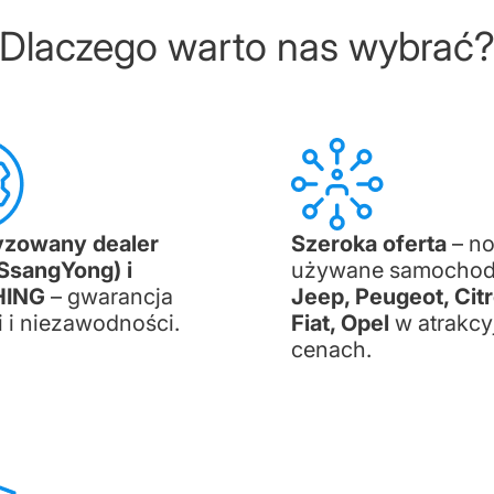
Dlaczego warto nas wybrać
yzowany dealer
Szeroka oferta
– no
SsangYong) i
używane samocho
HING
– gwarancja
Jeep, Peugeot, Cit
i i niezawodności.
Fiat, Opel
w atrakcy
cenach.