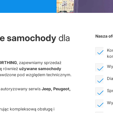
ne samochody
dla
Nasza of
Ko
ko
ORTHING
, zapewniamy sprzedaż
Wym
ię również
używane samochody
prawdzone pod względem technicznym.
Di
o autoryzowany serwis
Jeep, Peugeot,
Spr
Wy
erując kompleksową obsługę i