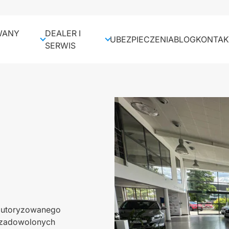
WANY
DEALER I
UBEZPIECZENIA
BLOG
KONTAK
SERWIS
BOSCH – SERWIS
SERWIS NAPRAW
POWYPADKOWYCH
STACJA KONTROLI
POJAZDÓW
 autoryzowanego
 zadowolonych