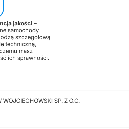
cja jakości
–
ne samochody
hodzą szczegółową
lę techniczną,
i czemu masz
ć ich sprawności.
WOJCIECHOWSKI SP. Z O.O.