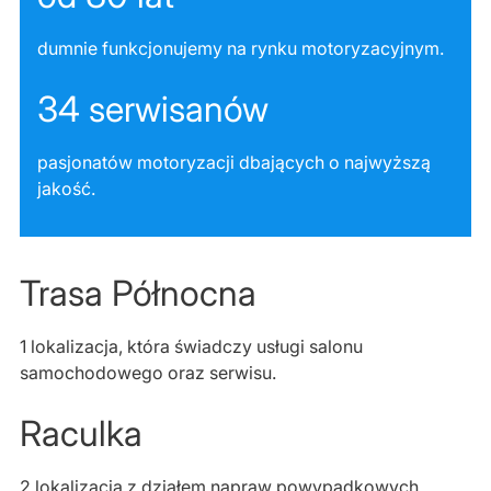
dumnie funkcjonujemy na rynku motoryzacyjnym.
34 serwisanów
pasjonatów motoryzacji dbających o najwyższą
jakość.
Trasa Północna
1 lokalizacja, która świadczy usługi salonu
samochodowego oraz serwisu.
Raculka
2 lokalizacja z działem napraw powypadkowych.