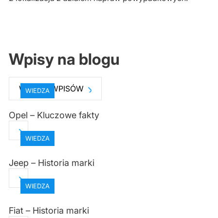
Wpisy na blogu
WIĘCEJ WPISÓW
WIEDZA
Opel – Kluczowe fakty
WIEDZA
Jeep – Historia marki
WIEDZA
Fiat – Historia marki